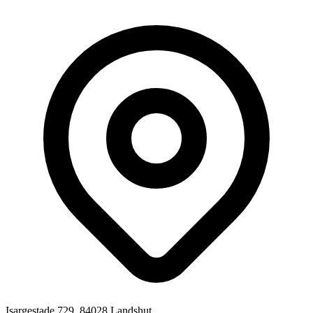
Isargestade 729, 84028 Landshut