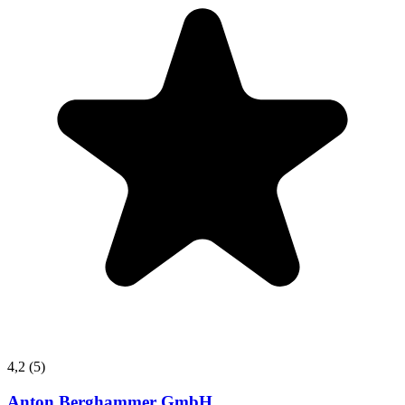
4,2
(5)
Anton Berghammer GmbH