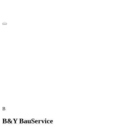
B
B&Y BauService